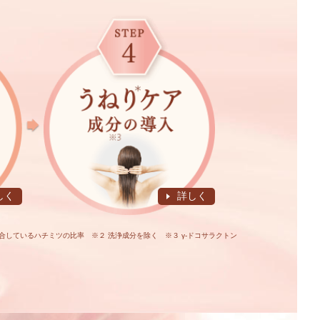
しく
詳しく
配合しているハチミツの比率 ※２ 洗浄成分を除く
※３ γ-ドコサラクトン