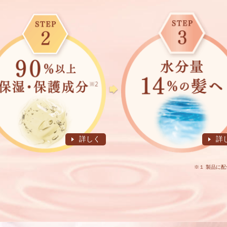
詳しく
詳
※１ 製品に