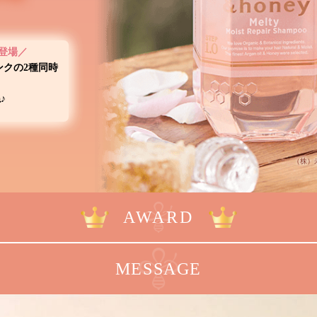
ン登場／
ンクの2種同時
♪
（株）
AWARD
MESSAGE