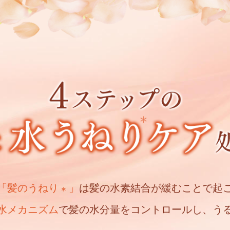
「髪のうねり
」
は
髪の水素結合が緩むことで起
＊
水メカニズム
で
髪の水分量をコントロールし、う