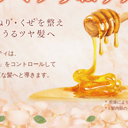
ルティは、
」をコントロールして
直な髪へと導きます。
＊ 乾燥によ
＊1 髪内部