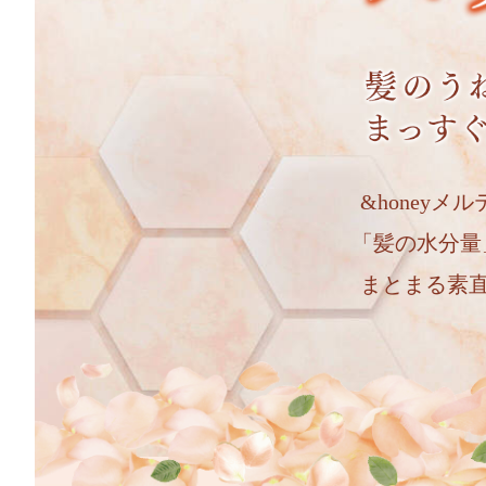
&honeyメ
「髪の水分量
まとまる素