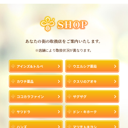
あなたの街の取扱店をご案内いたします。
※店舗により取扱状況が異なります。
アインズ&トルペ
ウエルシア薬局
カワチ薬品
クスリのアオキ
ココカラファイン
ザグザグ
サツドラ
ドン・キホーテ
ハンズ
マツモトキヨシ