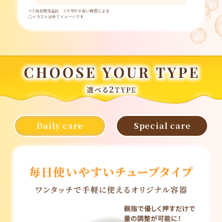
※3 当社既存品比 ※4 汚れや古い角質による
◯イラストは全てイメージです
Daily care
Special care