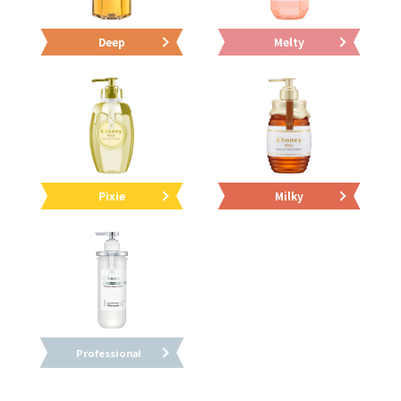
Deep
Melty
Pixie
Milky
Professional