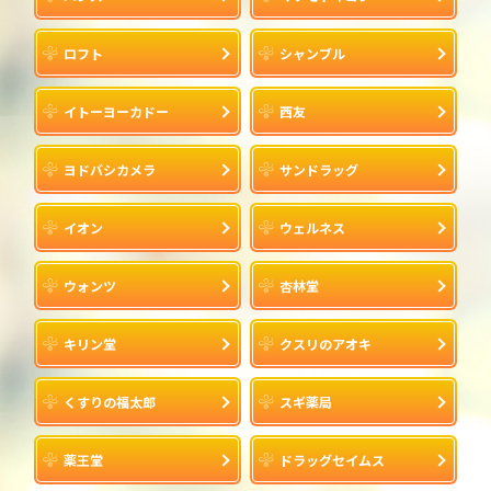
ロフト
シャンブル
イトーヨーカドー
西友
ヨドバシカメラ
サンドラッグ
イオン
ウェルネス
ウォンツ
杏林堂
キリン堂
クスリのアオキ
くすりの福太郎
スギ薬局
薬王堂
ドラッグセイムス