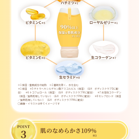
※1 保湿・整肌成分の総称 ※2 基剤を除く、水を含む
＊1 保湿 ＊5 テトラへキシルデカン酸アスコルビル（保湿）（&H ボディスクラブDに配
合） ＊6 トコフェロール（保湿）（&H ボディスクラブMに配合） ＊7 水溶性コラーゲン
（保湿／加熱処理していない）（&H ボディスクラブPMに配合） ＊8 セレブロシド（保湿
／加熱処理していない） （&H ボディスクラブPMに配合）
◯画像・イラストは全てイメージです