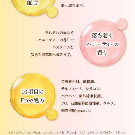
肌へ導きます。
それぞれの異なる
ハニーティーの香りで
バスタイムを
安らぎの空間へ導きます。
合成着色料、鉱物油、
サルフェート、
シリコン、
パラベン、紫外線吸収剤、
PG、石油系界面活性剤、タルク、
動物実験
（製品として）
＊10 アルガニアスピノサ核油、スクワラン、シア脂（全て保湿）（＆H ボディスクラブD配合） ＊11 アル