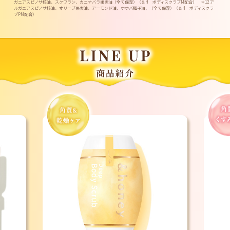
ガニアスピノサ核油、スクワラン、カニナバラ果実油（全て保湿）（＆H ボディスクラブM配合） ＊12 ア
ルガニアスピノサ核油、オリーブ果実油、アーモンド油、ホホバ種子油、（全て保湿）（＆H ボディスクラ
ブPM配合）