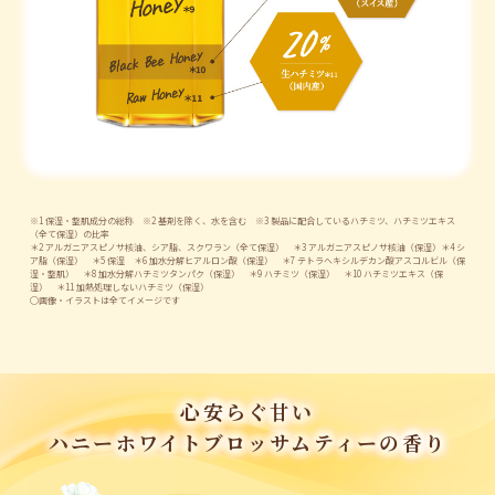
※1 保湿・整肌成分の総称 ※2 基剤を除く、水を含む ※3 製品に配合しているハチミツ、ハチミツエキス
（全て保湿）の比率
＊2 アルガニアスピノサ核油、シア脂、スクワラン（全て保湿） ＊3 アルガニアスピノサ核油（保湿）＊4 シ
ア脂（保湿） ＊5 保湿 ＊6 加水分解ヒアルロン酸（保湿） ＊7 テトラへキシルデカン酸アスコルビル（保
湿・整肌） ＊8 加水分解ハチミツタンパク（保湿） ＊9 ハチミツ（保湿） ＊10 ハチミツエキス（保
湿） ＊11 加熱処理しないハチミツ（保湿）
◯画像・イラストは全てイメージです
心安らぐ甘い
ハニーホワイトブロッサムティーの香り