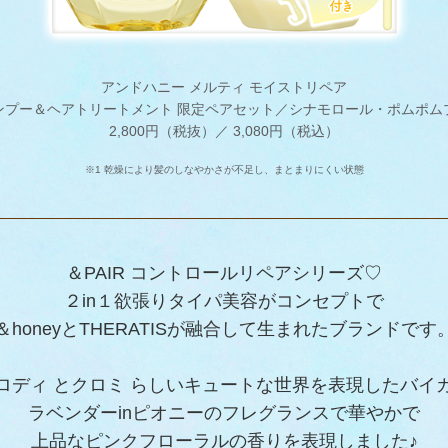
アンドハニー メルティ モイストリペア​
ンプー＆ヘアトリートメント 限定ペアセット／シナモロール・ポムポム
2,800円（税抜）／ 3,080円（税込）
※1 乾燥により髪のしなやかさが不足し、まとまりにくい状態
＆PAIR コントロールリペアシリーズ♡
２in１欲張りタイパ美容がコンセプトで
＆honeyとTHERATISが融合して生まれたブランドです
ロディ とクロミ らしいキュートな世界を表現したバイ
ラベンダーinピオニーのフレグランスで華やかで
上品なピンクフローラルの香りを表現しました♪