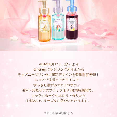
2026年6⽉17⽇（⽔）より
＆honey クレンジングオイルから
ディズニープリンセス限定デザインを数量限定発売！
しっとり保湿ケアのモイスト、
すっきり黒ずみ
ケアのサボン、
※
毛穴・角栓ケアのブラックより3種同時展開で、
キャラクターや仕上がり・⾹りから
お好みのシリーズをお選びいただけます。
※汚れや古い角質による