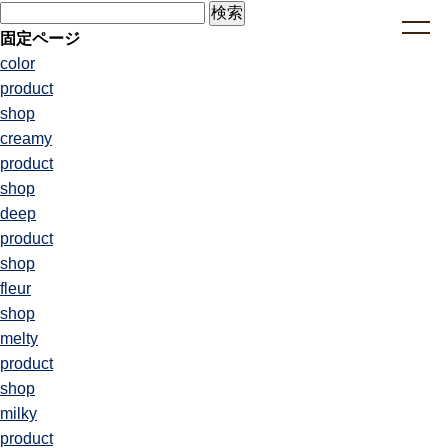
検
索:
固定ページ
color
product
shop
creamy
product
shop
deep
product
shop
fleur
shop
melty
product
shop
milky
product