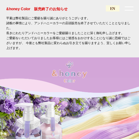
EN
&honey Color 販売終了のお知らせ
平素は弊社製品にご愛顧を賜り誠にありがとうございます。
諸般の事情により、アンドハニーカラーの店頭販売を終了させていただくこととなりまし
た。
長きにわたりアンドハニーカラーをご愛顧賜りましたことに深く御礼申し上げます。
ご愛顧をいただいておりましたお客様にはご迷惑をおかけすることになり誠に恐縮ではご
ざいますが、
今後とも弊社製品に変わらぬお引き立てを賜りますよう、宜しくお願い申し
上げます。