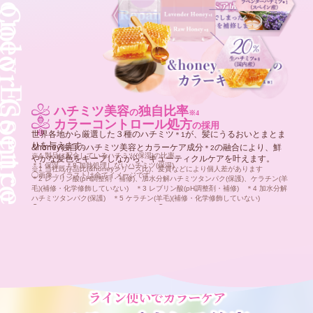
製品
90％以上
の
が
保湿
保護
カラーケア成分
&
＋
※2＊2
ハチミツ美容
独自比率
の
※4
うるおい成分
とカラーケア成分
で髪の水分量を保つピュアモイ
※3
＊2
カラーコントロール処方
の採用
スト処方です。
130％
世界各地から厳選した３種のハチミツ
が、髪にうるおいとまとま
カラーキープ率
＊1
※1
※2 基剤を除く、水を含む ※3 保湿・保護・カラーケア成分の総称
りを与えます。
&honey独自のハチミツ美容とカラーケア成分
の融合により、鮮
＊1 保湿 ＊2 レブリン酸(pH調整剤・補修)、加水分解ハチミツタンパク(保護)、
＊2
※4 製品に配合しているハチミツ(保湿)の比率
カラー後の髪はアルカリ性に変化しキューティクルが開き、カラー
ケラチン(羊毛)(補修・化学修飾していない) ＊3 レブリン酸(pH調整剤・補修)
やかな髪色をキープしながら、キューティクルケアを叶えます。
＊1 保湿 ＊8 加熱処理しないハチミツ(保湿)
＊5 ケラチン(羊毛)(補修・化学修飾していない) ＊6 ヒアルロン酸クロスポリマ
色素が抜けやすい状態。カラーキープ成分
により基剤のpHを酸性
＊3
※1 当社既存品比(&honeyシリーズ比)、髪質などにより個人差があります
◯画像・イラストは全てイメージです
ーNa(保湿) ＊7 アルガニアスピノサ核油(保湿・保護)
に寄せ、髪本来のpHである弱酸性に戻しキューティクルを引き締め
＊2 レブリン酸(pH調整剤・補修)、加水分解ハチミツタンパク(保護)、ケラチン(羊
◯画像・イラストは全てイメージです
毛)(補修・化学修飾していない) ＊3 レブリン酸(pH調整剤・補修) ＊4 加水分解
髪色を維持し、カラーキープ率130%
を目指します。
※1
ハチミツタンパク(保護) ＊5 ケラチン(羊毛)(補修・化学修飾していない)
※1 当社既存品比(&honeyシリーズ比)、髪質などにより個人差があります
◯画像・イラストは全てイメージです ◯個人差があります
＊3 レブリン酸(pH調整剤・補修)
◯画像・イラストは全てイメージです 〇個人差があります