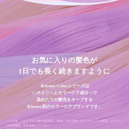
お気に入りの髪色が
1日でも長く続きますように
＆honey Colorシリーズは
ハチミツ
とカラーケア成分
で
＊1
＊2
染めたての髪色をキープする
＆honey初のカラーケアブランドです。
＊1 保湿 ＊2 レブリン酸(pH調整剤・補修)、加水分解ハチミツタンパク(保護)、ケラチン
(羊毛)(補修・化学修飾していない)