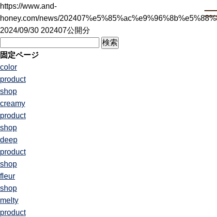
https://www.and-
honey.com/news/202407%e5%85%ac%e9%96%8b%e5%88%
2024/09/30 202407公開分
検
索:
固定ページ
color
product
shop
creamy
product
shop
deep
product
shop
fleur
shop
melty
product